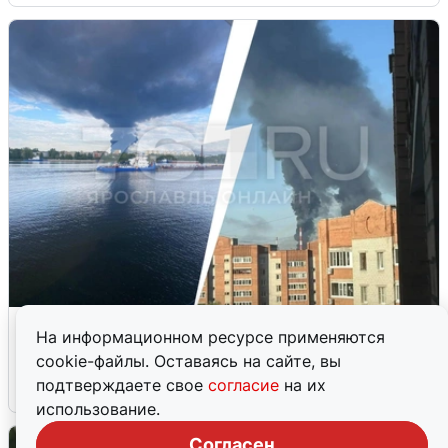
Ночная атака БПЛА на Ярославль:
На информационном ресурсе применяются
попадания и последствия
cookie-файлы. Оставаясь на сайте, вы
подтверждаете свое
согласие
на их
6 августа
0
использование.
Согласен