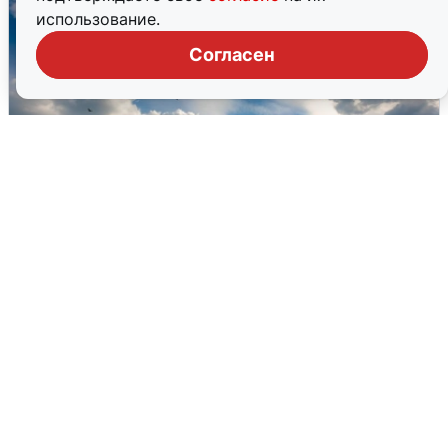
использование.
Согласен
МЧС ответило на сообщения о
грохоте в Москве
7 августа
0