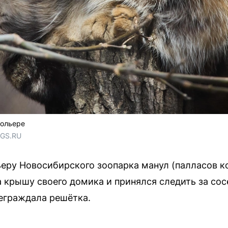
вольере
NGS.RU
ьеру Новосибирского зоопарка манул (палласов к
а крышу своего домика и принялся следить за сос
реграждала решётка.