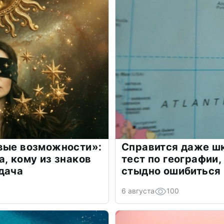
овые возможности»:
Справится даже шк
а, кому из знаков
тест по географии,
дача
стыдно ошибиться
6 августа
100