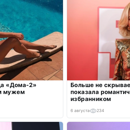
зда «Дома-2»
Больше не скрывае
м мужем
показала романти
избранником
6 августа
234