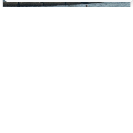
Сирены в Сочи: новая угроза БПЛА
6 августа
0