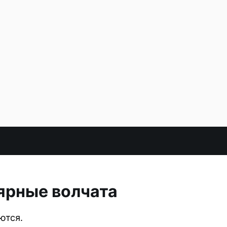
ярные волчата
ются.