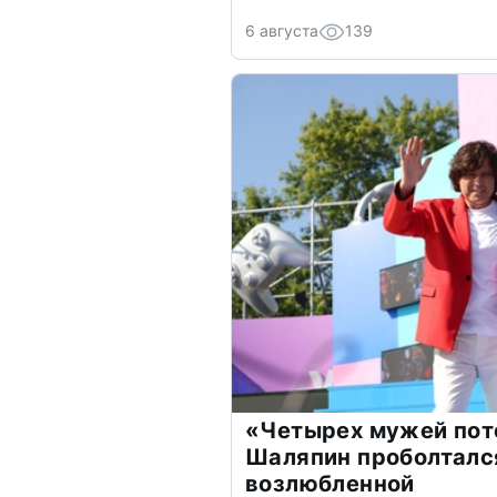
6 августа
139
«Четырех мужей пот
Шаляпин проболтался
возлюбленной