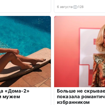
6 августа
128
зда «Дома-2»
Больше не скрывае
м мужем
показала романти
избранником