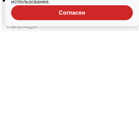
использование.
Взрывы в Воронеже после сигнала
Согласен
тревоги
5 августа
0
Жители и туристы Сочи рассказали