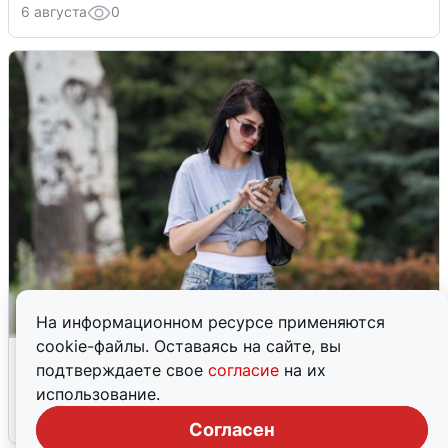
6 августа
0
На информационном ресурсе применяются
cookie-файлы. Оставаясь на сайте, вы
Волгоградцы остались без
подтверждаете свое
согласие
на их
мобильного интернета
использование.
6 августа
0
Согласен