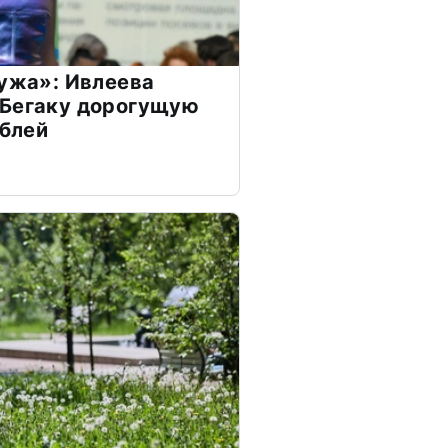
мужа»: Ивлеева
 Бегаку дорогущую
ублей