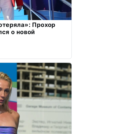
отеряла»: Прохор
ся о новой