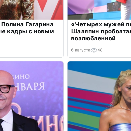
 Полина Гагарина
«Четырех мужей п
ые кадры с новым
Шаляпин проболтал
возлюбленной
6 августа
48