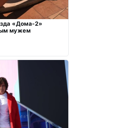
везда «Дома-2»
дым мужем