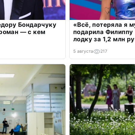
едору Бондарчуку
«Всё, потеряла я 
роман — с кем
подарила Филиппу
лодку за 1,2 млн р
5 августа
217