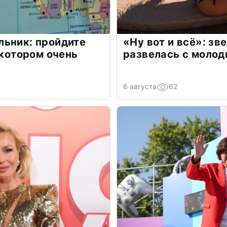
льник: пройдите
«Ну вот и всё»: з
 котором очень
развелась с моло
6 августа
62