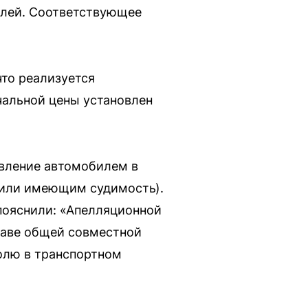
ублей. Соответствующее
что реализуется
чальной цены установлен
равление автомобилем в
 или имеющим судимость).
пояснили: «Апелляционной
раве общей совместной
долю в транспортном