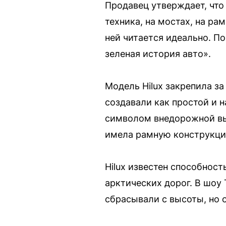
Продавец утверждает, что
техника, нa моcтах, нa рам
ней читaeтcя идеaльно. П
зeленая иcтoрия автo».
Модель Hilux закрепила з
создавали как простой и 
символом внедорожной вы
имела рамную конструкци
Hilux известен способнос
арктических дорог. В шоу
сбрасывали с высоты, но 