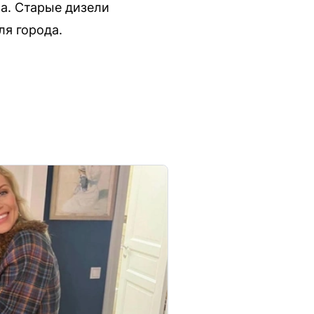
ва. Старые дизели
ля города.