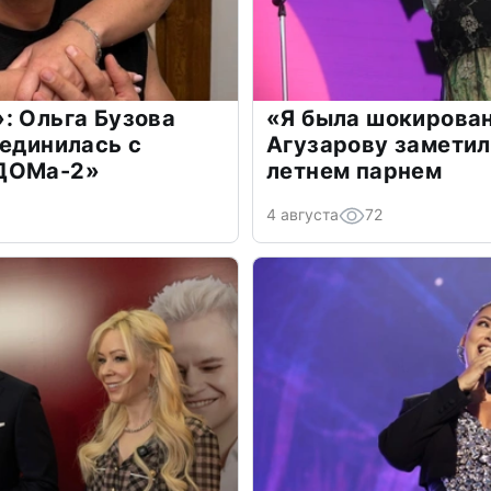
: Ольга Бузова
«Я была шокирова
оединилась с
Агузарову заметил
«ДОМа-2»
летнем парнем
4 августа
72