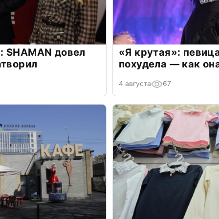
: SHAMAN довел
«Я крутая»: певиц
атворил
похудела — как он
4 августа
67