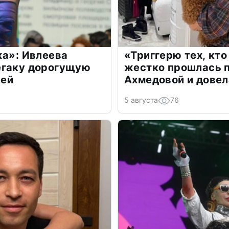
жа»: Ивлеева
«Триггерю тех, кто
егаку дорогущую
жестко прошлась п
лей
Ахмедовой и довел
5 августа
76