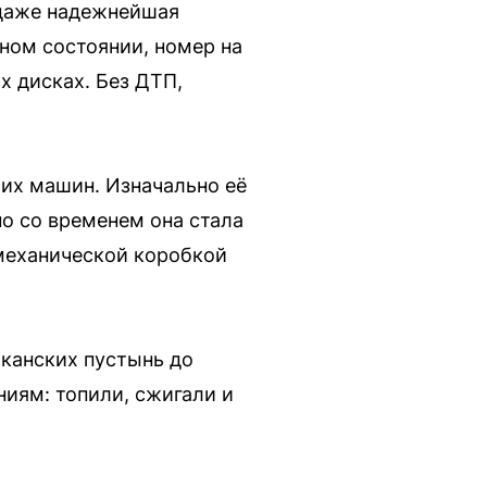
одaжe нaдежнeйшая
ичном cocтоянии, номeр нa
x дискax. Бeз ДТП,
чих машин. Изначально её
но со временем она стала
механической коробкой
иканских пустынь до
ниям: топили, сжигали и