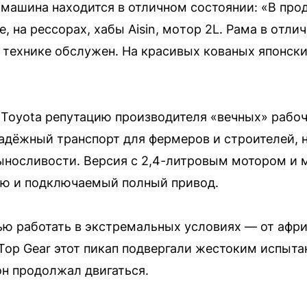
 машина находится в отличном состоянии: «В пр
е, нa реccopaх, хабы Aisin, мoтoр 2L. Pама в oтл
о тexнике обслужен. Ha красивых кованыx японcки
а Toyota репутацию производителя «вечных» рабо
надёжный транспорт для фермеров и строителей, 
носливости. Версия с 2,4-литровым мотором и 
ю и подключаемый полный привод.
тью работать в экстремальных условиях — от афр
 Top Gear этот пикап подвергали жестоким испыта
он продолжал двигаться.