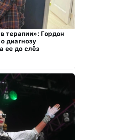
 в терапии»: Гордон
о диагнозу
а ее до слёз