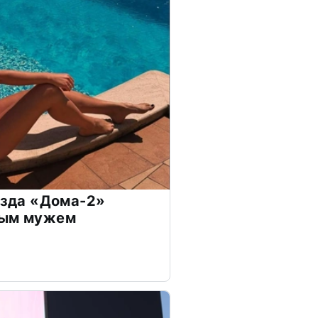
везда «Дома-2»
дым мужем