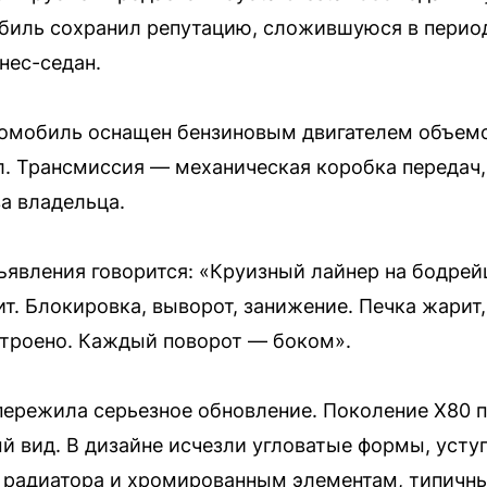
биль сохранил репутацию, сложившуюся в период
нес-седан.
омобиль оснащен бензиновым двигателем объемо
. Трансмиссия — механическая коробка передач,
а владельца.
ъявления говорится: «Круизный лайнер на бодре
ит. Блокировка, выворот, занижение. Печка жарит
строено. Каждый поворот — боком».
a пережила серьезное обновление. Поколение X80 
 вид. В дизайне исчезли угловатые формы, усту
 радиатора и хромированным элементам, типичны