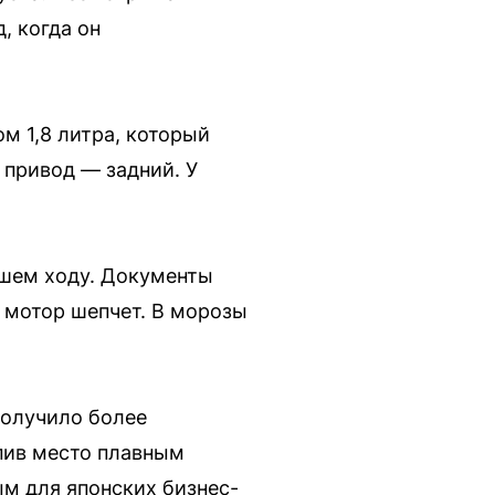
, когда он
м 1,8 литра, который
 привод — задний. У
йшем ходу. Документы
, мотор шепчет. В морозы
получило более
пив место плавным
м для японских бизнес-