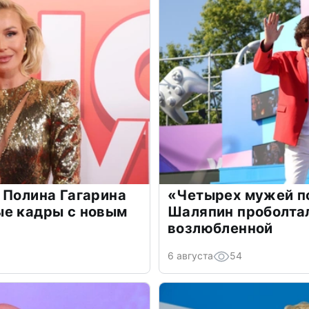
 Полина Гагарина
«Четырех мужей п
ые кадры с новым
Шаляпин проболтал
возлюбленной
6 августа
54