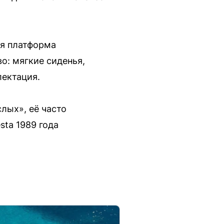
ая платформа
о: мягкие сиденья,
лектация.
лых», её часто
tа 1989 года