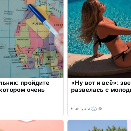
льник: пройдите
«Ну вот и всё»: з
 котором очень
развелась с моло
6 августа
68