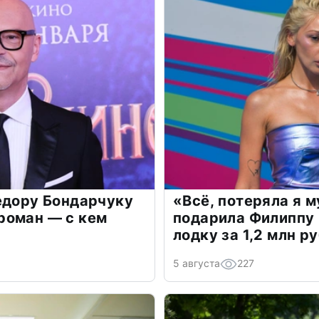
едору Бондарчуку
«Всё, потеряла я 
роман — с кем
подарила Филиппу
лодку за 1,2 млн р
5 августа
227