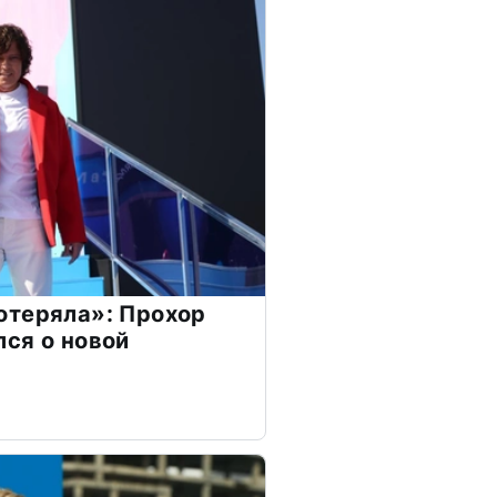
отеряла»: Прохор
ся о новой