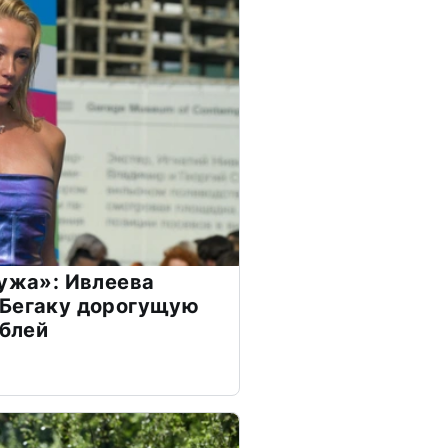
мужа»: Ивлеева
 Бегаку дорогущую
ублей