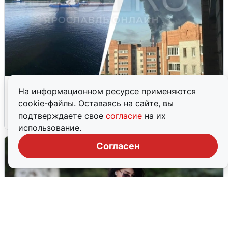
Ночная атака БПЛА на Ярославль:
На информационном ресурсе применяются
попадания и последствия
cookie-файлы. Оставаясь на сайте, вы
подтверждаете свое
согласие
на их
6 августа
0
использование.
Согласен