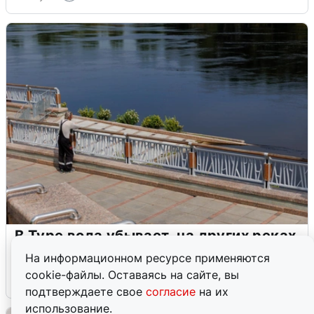
В Туре вода убывает, на других реках
области прибывает
На информационном ресурсе применяются
cookie-файлы. Оставаясь на сайте, вы
4 августа
0
подтверждаете свое
согласие
на их
использование.