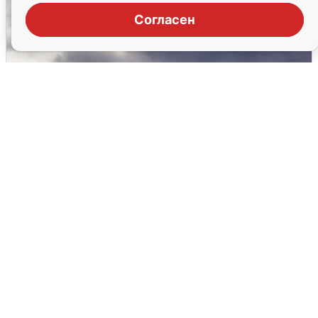
Согласен
Над ХМАО впервые сбили
беспилотники
3 августа
0