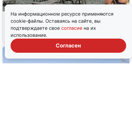
На информационном ресурсе применяются
Жители и туристы Сочи рассказали
cookie-файлы. Оставаясь на сайте, вы
об атаке БПЛА 5 августа
подтверждаете свое
согласие
на их
использование.
5 августа
0
Согласен