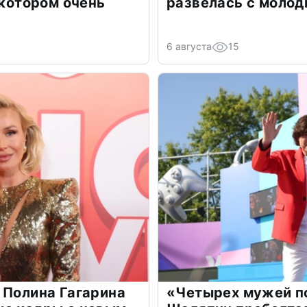
 котором очень
развелась с моло
6 августа
15
 Полина Гагарина
«Четырех мужей п