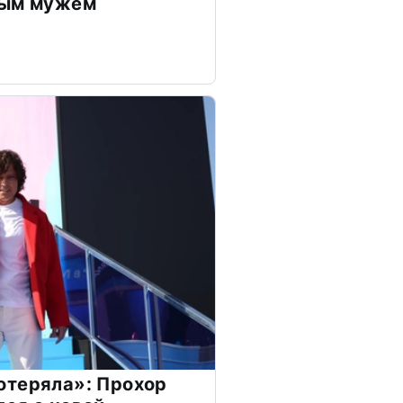
дым мужем
отеряла»: Прохор