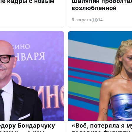
ые кадры с новым
Шаляпин проболтал
возлюбленной
6 августа
14
едору Бондарчуку
«Всё, потеряла я 