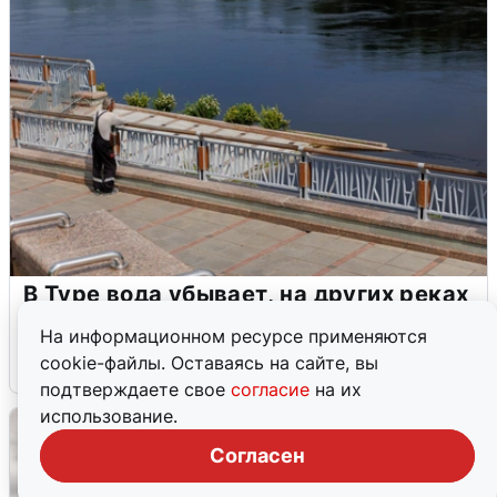
В Туре вода убывает, на других реках
области прибывает
На информационном ресурсе применяются
cookie-файлы. Оставаясь на сайте, вы
4 августа
0
подтверждаете свое
согласие
на их
использование.
Согласен