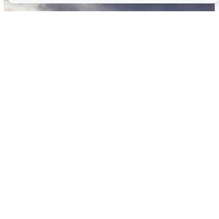
Над ХМАО впервые сбили
беспилотники
3 августа
0