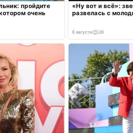
льник: пройдите
«Ну вот и всё»: з
 котором очень
развелась с моло
6 августа
26