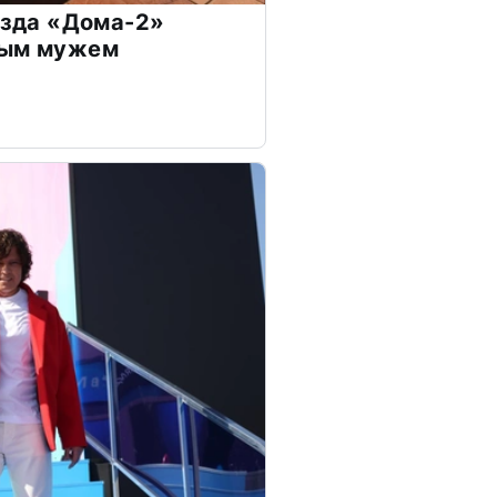
везда «Дома-2»
дым мужем