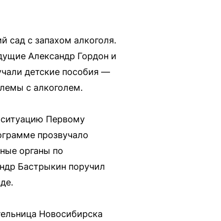
й сад с запахом алкоголя.
едущие Александр Гордон и
учали детские пособия —
блемы с алкоголем.
ь ситуацию Первому
рограмме прозвучало
нные органы по
андр Бастрыкин поручил
де.
тельница Новосибирска