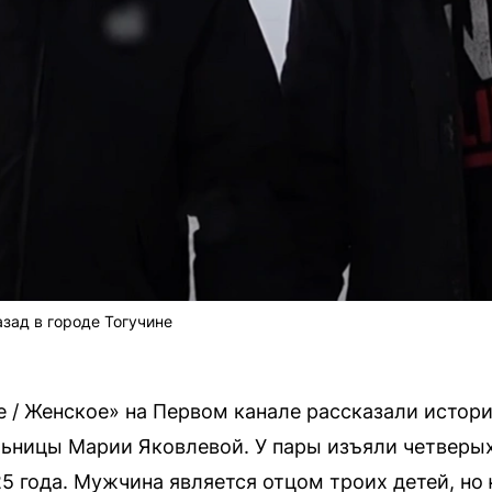
зад в городе Тогучине
 / Женское» на Первом канале рассказали истор
льницы Марии Яковлевой. У пары изъяли четверых 
25 года. Мужчина является отцом троих детей, н