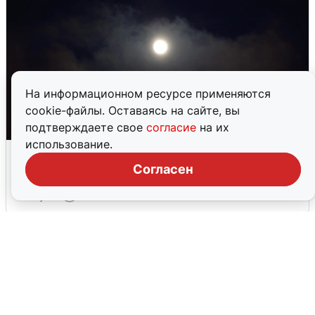
На информационном ресурсе применяются
cookie-файлы. Оставаясь на сайте, вы
подтверждаете свое
согласие
на их
использование.
Взрывы в Воронеже после сигнала
тревоги
Согласен
5 августа
0