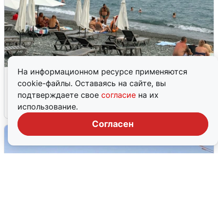
На информационном ресурсе применяются
Жители и туристы Сочи рассказали
cookie-файлы. Оставаясь на сайте, вы
об атаке БПЛА 5 августа
подтверждаете свое
согласие
на их
использование.
5 августа
0
Согласен