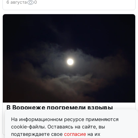
6 августа
0
В Воронеже прогремели взрывы
после сигнала тревоги
На информационном ресурсе применяются
cookie-файлы. Оставаясь на сайте, вы
5 августа
0
подтверждаете свое
согласие
на их