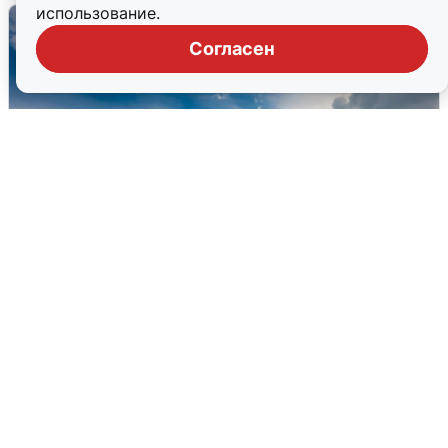
использование.
Согласен
МЧС ответило на сообщения о
грохоте в Москве
7 августа
0