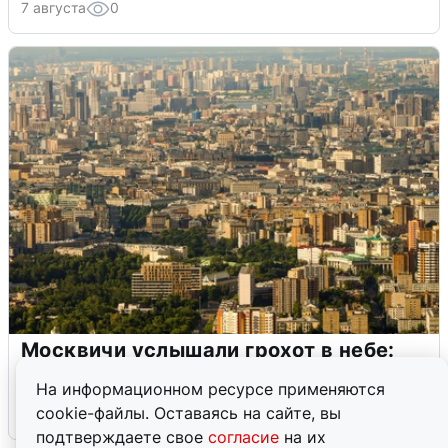
7 августа
0
Москвичи услышали грохот в небе:
подробности
На информационном ресурсе применяются
cookie-файлы. Оставаясь на сайте, вы
7 августа
0
подтверждаете свое
согласие
на их