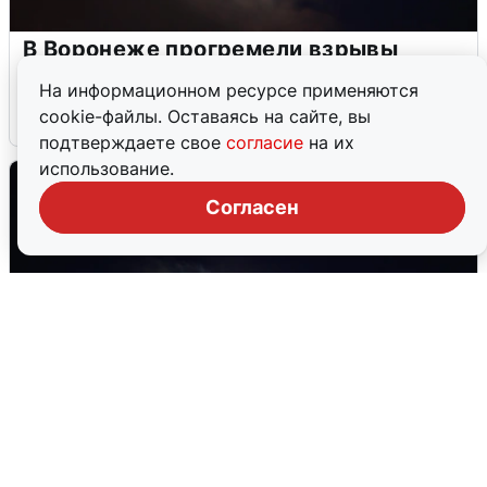
В Воронеже прогремели взрывы
после сигнала тревоги
На информационном ресурсе применяются
cookie-файлы. Оставаясь на сайте, вы
5 августа
0
подтверждаете свое
согласие
на их
использование.
Согласен