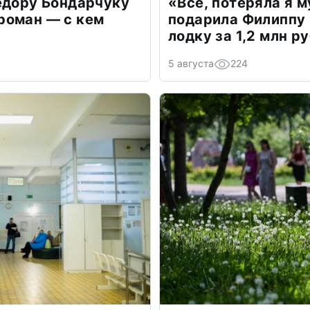
едору Бондарчуку
«Всё, потеряла я 
роман — с кем
подарила Филиппу
лодку за 1,2 млн р
5 августа
224