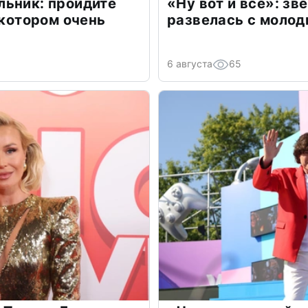
льник: пройдите
«Ну вот и всё»: з
 котором очень
развелась с моло
6 августа
65