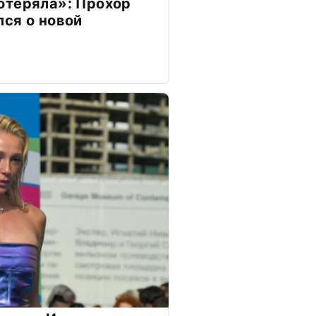
отеряла»: Прохор
ся о новой