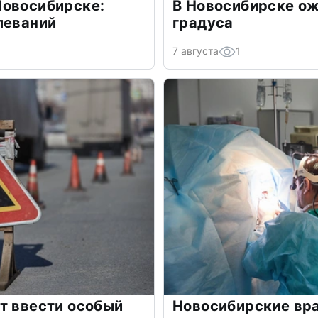
Новосибирске:
В Новосибирске ож
леваний
градуса
7 августа
1
т ввести особый
Новосибирские вр