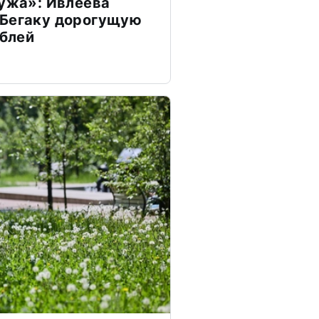
мужа»: Ивлеева
 Бегаку дорогущую
ублей