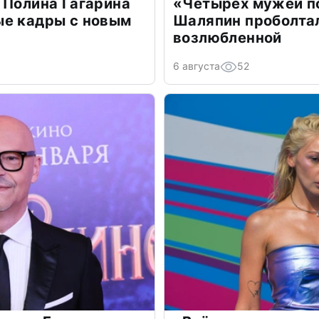
 Полина Гагарина
«Четырех мужей п
ые кадры с новым
Шаляпин проболтал
возлюбленной
6 августа
52