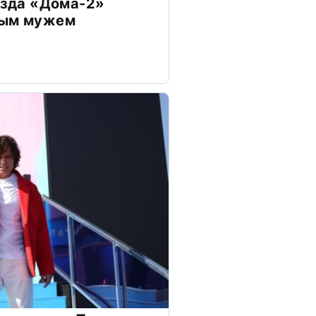
везда «Дома-2»
дым мужем