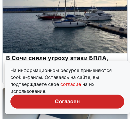
В Сочи сняли угрозу атаки БПЛА,
аэропорт закрыт
На информационном ресурсе применяются
6 августа
0
cookie-файлы. Оставаясь на сайте, вы
подтверждаете свое
согласие
на их
использование.
Согласен