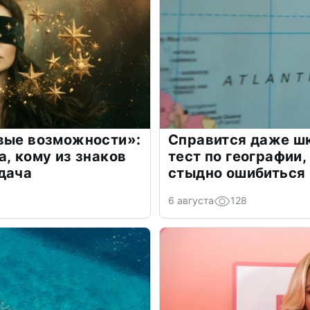
овые возможности»:
Справится даже шк
а, кому из знаков
тест по географии,
дача
стыдно ошибиться
6 августа
128