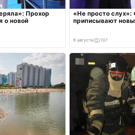
еряла»: Прохор
«Не просто слух»:
 о новой
приписывают новы
6 августа
107