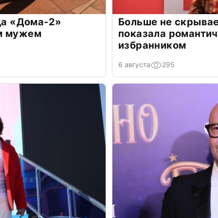
зда «Дома-2»
Больше не скрывае
м мужем
показала романти
избранником
6 августа
295