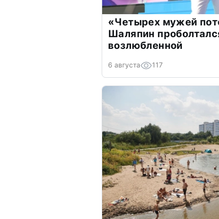
«Четырех мужей пот
Шаляпин проболтался
возлюбленной
6 августа
117