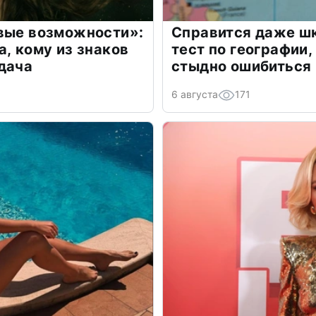
овые возможности»:
Справится даже шк
а, кому из знаков
тест по географии,
дача
стыдно ошибиться
6 августа
171