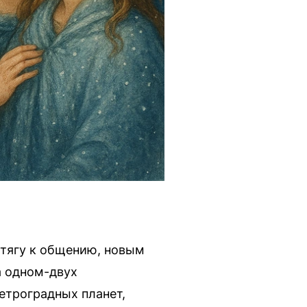
 тягу к общению, новым
а одном-двух
етроградных планет,