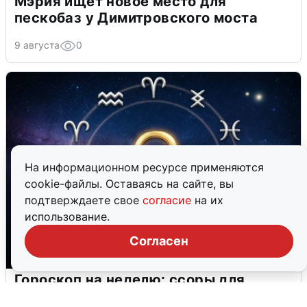
Мэрия ищет новое место для
пескобаз у Димитровского моста
9 августа
0
На информационном ресурсе применяются
cookie-файлы. Оставаясь на сайте, вы
подтверждаете свое
согласие
на их
использование.
Согласен
Гороскоп на неделю: ссоры для
Близнецов и головная боль для Дев