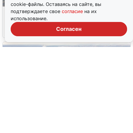
cookie-файлы. Оставаясь на сайте, вы
МЧС ответило на сообщения о
подтверждаете свое
согласие
на их
грохоте в Москве
использование.
Согласен
7 августа
0
Москвичи услышали грохот, похожий