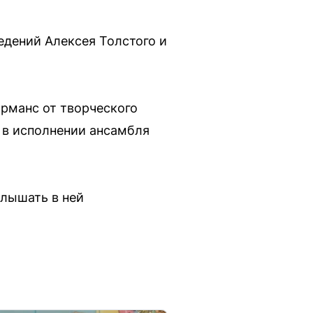
едений Алексея Толстого и
орманс от творческого
r в исполнении ансамбля
слышать в ней