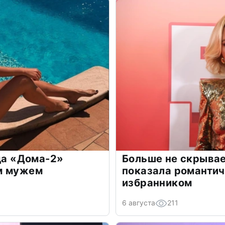
зда «Дома-2»
Больше не скрывае
м мужем
показала романти
избранником
6 августа
211