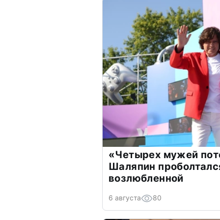
«Четырех мужей пот
Шаляпин проболтался
возлюбленной
6 августа
80