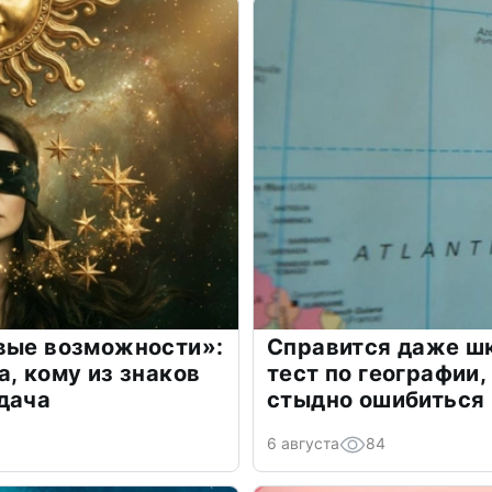
овые возможности»:
Справится даже шк
а, кому из знаков
тест по географии,
дача
стыдно ошибиться
6 августа
84