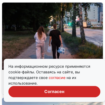
На информационном ресурсе применяются
cookie-файлы. Оставаясь на сайте, вы
Опубликована карта отключений
подтверждаете свое
согласие
на их
воды в Воронеже
использование.
6 августа
0
Согласен