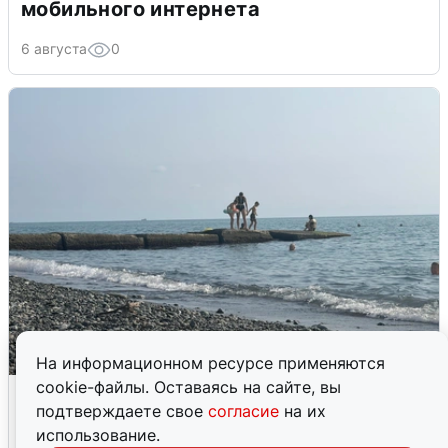
мобильного интернета
6 августа
0
На информационном ресурсе применяются
cookie-файлы. Оставаясь на сайте, вы
Сирены в Сочи: новая угроза БПЛА
подтверждаете свое
согласие
на их
6 августа
0
использование.