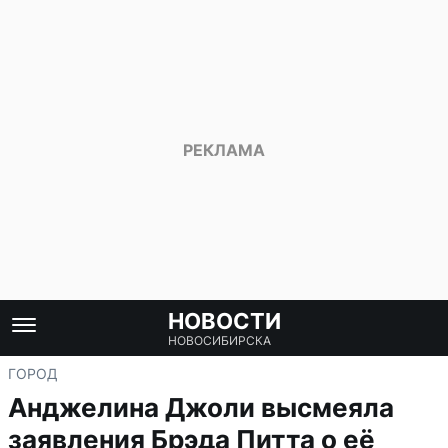
НОВОСТИ
НОВОСИБИРСКА
ГОРОД
Анджелина Джоли высмеяла
заявления Брэда Питта о её