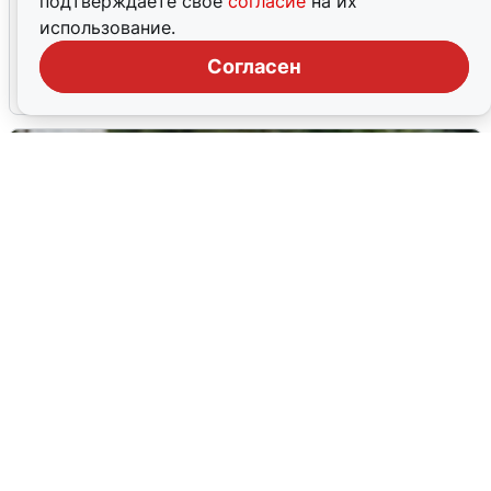
подтверждаете свое
согласие
на их
Ночная атака БПЛА на Ярославль:
использование.
попадания и последствия
Согласен
6 августа
0
Волгоградцы остались без
мобильного интернета