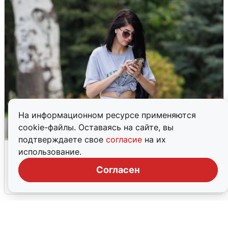
На информационном ресурсе применяются
cookie-файлы. Оставаясь на сайте, вы
подтверждаете свое
согласие
на их
Волгоградцы остались без
использование.
мобильного интернета
Согласен
6 августа
0