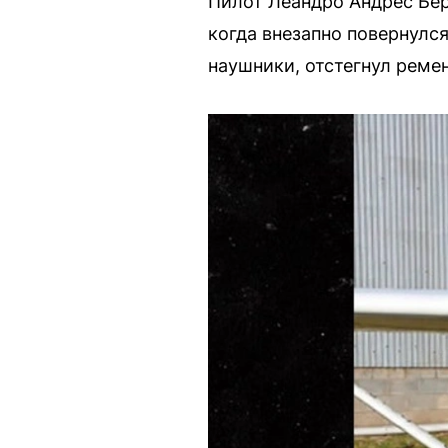
Пилот Леандро Андрес Бер
когда внезапно повернулся
наушники, отстегнул реме