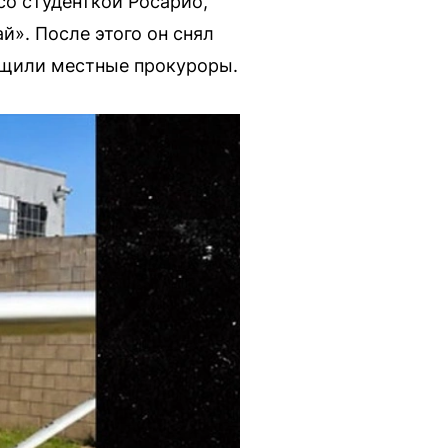
со студенткой Росарио,
ай». После этого он снял
общили местные прокуроры.