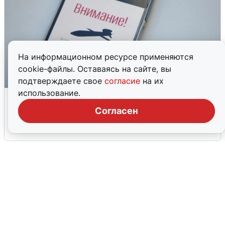
На информационном ресурсе применяются
cookie-файлы. Оставаясь на сайте, вы
подтверждаете свое
согласие
на их
использование.
Ракетная опасность в Свердловской
области: что известно
Согласен
6 августа
0