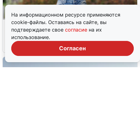
На информационном ресурсе применяются
cookie-файлы. Оставаясь на сайте, вы
Волгоградцы остались без
подтверждаете свое
согласие
на их
мобильного интернета
использование.
6 августа
0
Согласен