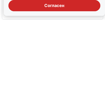
на взрыв
Согласен
7 августа
0
В Сочи объявили угрозу атаки БПЛА и
закрыли пляжи