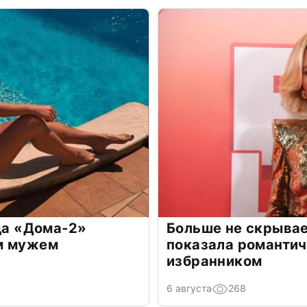
зда «Дома-2»
Больше не скрывае
м мужем
показала романти
избранником
6 августа
268