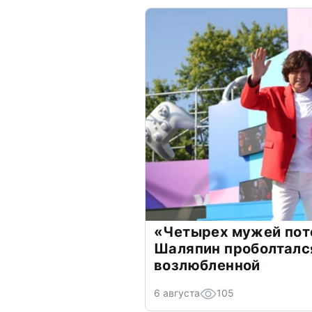
«Четырех мужей пот
Шаляпин проболтался
возлюбленной
6 августа
105