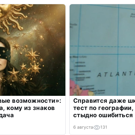
овые возможности»:
Справится даже шк
а, кому из знаков
тест по географии,
дача
стыдно ошибиться
6 августа
131