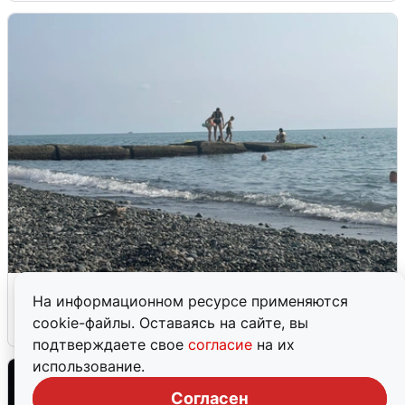
Сирены в Сочи: новая угроза БПЛА
На информационном ресурсе применяются
cookie-файлы. Оставаясь на сайте, вы
6 августа
0
подтверждаете свое
согласие
на их
использование.
Согласен