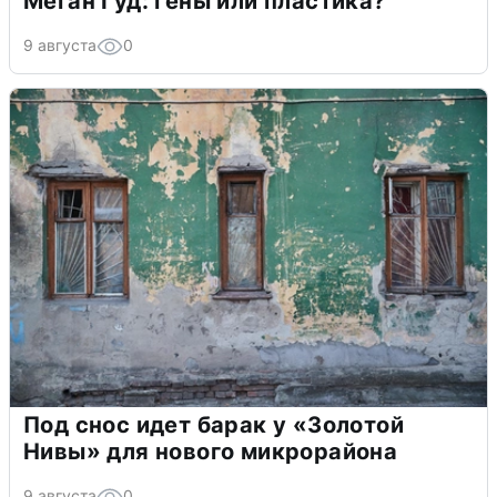
Меган Гуд: гены или пластика?
9 августа
0
Под снос идет барак у «Золотой
Нивы» для нового микрорайона
9 августа
0