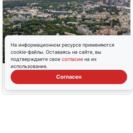
На информационном ресурсе применяются
cookie-файлы. Оставаясь на сайте, вы
подтверждаете свое
согласие
на их
использование.
Москвичи услышали грохот, похожий
на взрыв
Согласен
7 августа
0