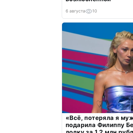
6 августа
10
«Всё, потеряла я му
подарила Филиппу Б
лодку за 1,2 млн руб