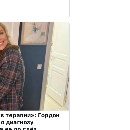
 в терапии»: Гордон
о диагнозу
а ее до слёз