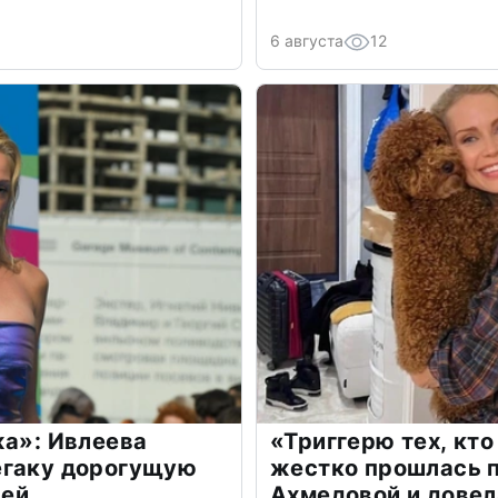
6 августа
12
жа»: Ивлеева
«Триггерю тех, кто
егаку дорогущую
жестко прошлась п
лей
Ахмедовой и довел