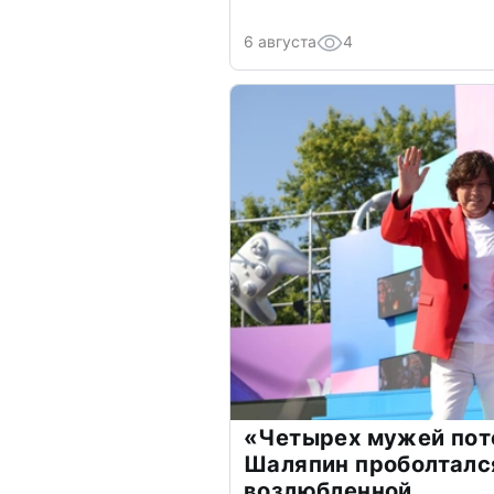
6 августа
4
«Четырех мужей пот
Шаляпин проболтался
возлюбленной