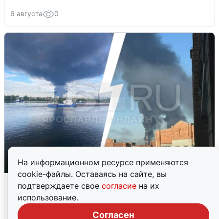
6 августа
0
На информационном ресурсе применяются
cookie-файлы. Оставаясь на сайте, вы
Ночная атака БПЛА на Ярославль:
подтверждаете свое
согласие
на их
попадания и последствия
использование.
6 августа
0
Согласен