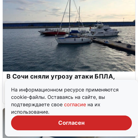
В Сочи сняли угрозу атаки БПЛА,
аэропорт закрыт
На информационном ресурсе применяются
6 августа
0
cookie-файлы. Оставаясь на сайте, вы
подтверждаете свое
согласие
на их
использование.
Согласен