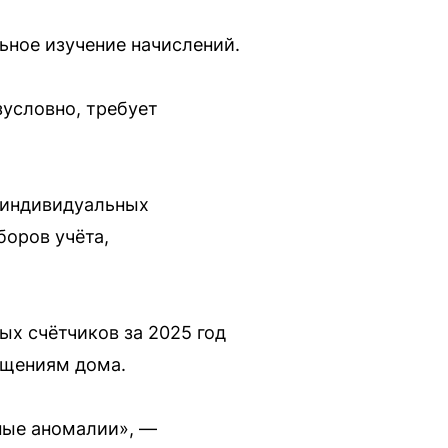
ьное изучение начислений.
зусловно, требует
ю индивидуальных
боров учёта,
х счётчиков за 2025 год
ещениям дома.
ные аномалии», —