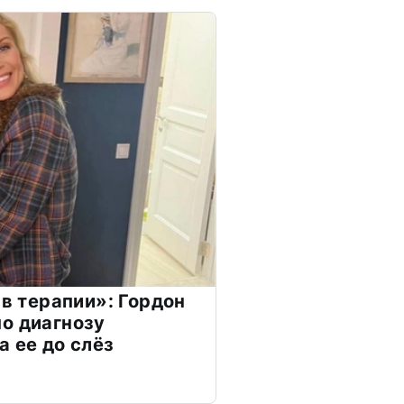
 в терапии»: Гордон
о диагнозу
а ее до слёз