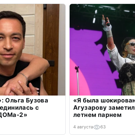
: Ольга Бузова
«Я была шокирова
оединилась с
Агузарову заметил
«ДОМа-2»
летнем парнем
4 августа
63