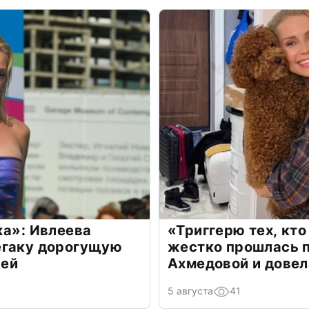
жа»: Ивлеева
«Триггерю тех, кто
егаку дорогущую
жестко прошлась п
лей
Ахмедовой и довел
5 августа
41