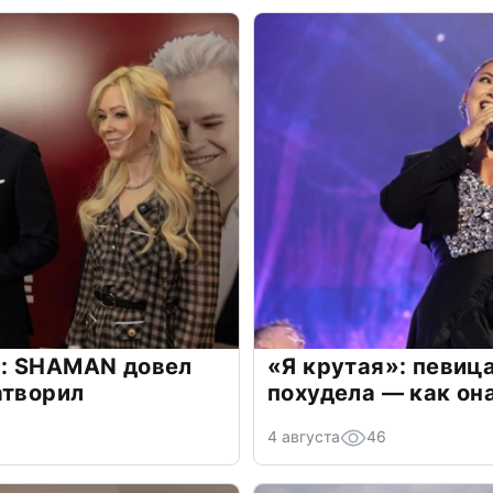
: SHAMAN довел
«Я крутая»: певиц
атворил
похудела — как он
4 августа
46