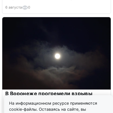
6 августа
0
В Воронеже прогремели взрывы
после сигнала тревоги
На информационном ресурсе применяются
cookie-файлы. Оставаясь на сайте, вы
5 августа
0