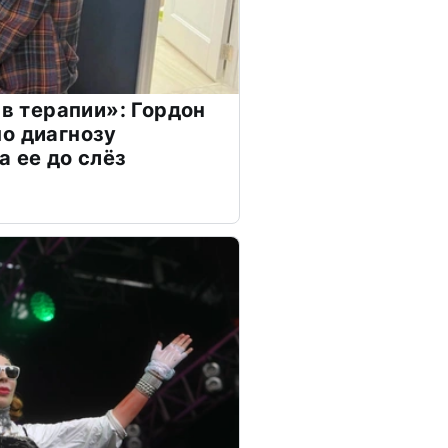
 в терапии»: Гордон
о диагнозу
а ее до слёз