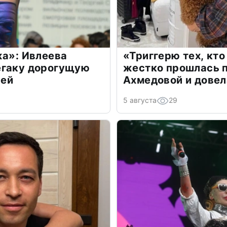
жа»: Ивлеева
«Триггерю тех, кто
егаку дорогущую
жестко прошлась п
лей
Ахмедовой и довел
5 августа
29