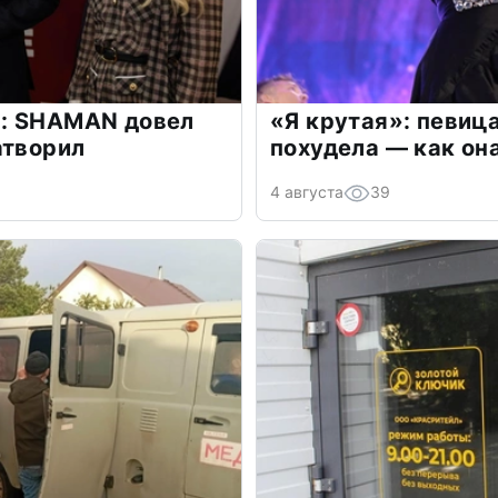
: SHAMAN довел
«Я крутая»: певиц
атворил
похудела — как он
4 августа
39