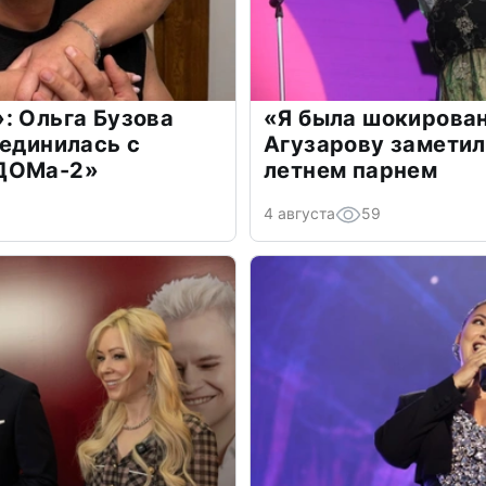
: Ольга Бузова
«Я была шокирова
оединилась с
Агузарову заметил
«ДОМа-2»
летнем парнем
4 августа
59