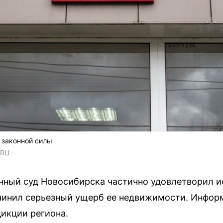
 законной силы
.RU
нный суд Новосибирска частично удовлетворил и
чинил серьезный ущерб ее недвижимости. Информ
икции региона.