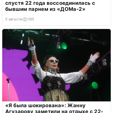
спустя 22 года воссоединилась с
бывшим парнем из «ДОМа-2»
5 августа
165
«Я была шокирована»: Жанну
Агузарову заметили на отдыхе с 22-