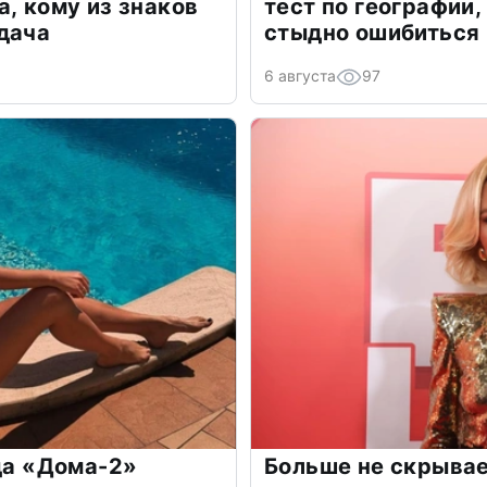
а, кому из знаков
тест по географии,
дача
стыдно ошибиться
6 августа
97
зда «Дома-2»
Больше не скрывае