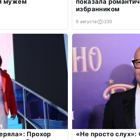
м мужем
показала романти
избранником
6 августа
230
еряла»: Прохор
«Не просто слух»: