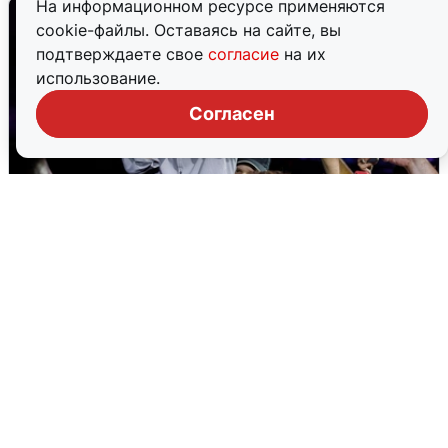
На информационном ресурсе применяются
cookie-файлы. Оставаясь на сайте, вы
подтверждаете свое
согласие
на их
использование.
Согласен
«15 секунд Раммштайна»: концерт
«Ленинграда» в Волгограде
2 августа
0
Екатеринбург ушел под воду: выпало
41% месячной нормы